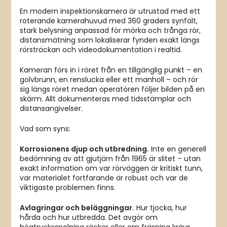
En modern inspektionskamera är utrustad med ett
roterande kamerahuvud med 360 graders synfält,
stark belysning anpassad för mörka och trånga rör,
distansmätning som lokaliserar fynden exakt längs
rörsträckan och videodokumentation i realtid.
Kameran förs in i röret från en tillgänglig punkt – en
golvbrunn, en renslucka eller ett manholl – och rör
sig längs röret medan operatören följer bilden på en
skärm. Allt dokumenteras med tidsstämplar och
distansangivelser.
Vad som syns:
Korrosionens djup och utbredning.
Inte en generell
bedömning av att gjutjärn från 1965 är slitet – utan
exakt information om var rörväggen är kritiskt tunn,
var materialet fortfarande är robust och var de
viktigaste problemen finns.
Avlagringar och beläggningar.
Hur tjocka, hur
hårda och hur utbredda. Det avgör om