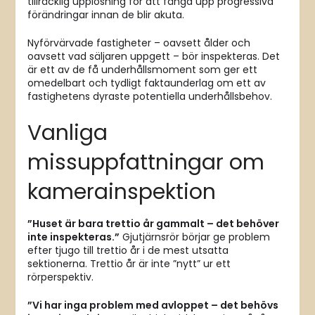
tillräcklig upplösning för att fånga upp progressiva
förändringar innan de blir akuta.
Nyförvärvade fastigheter – oavsett ålder och
oavsett vad säljaren uppgett – bör inspekteras. Det
är ett av de få underhållsmoment som ger ett
omedelbart och tydligt faktaunderlag om ett av
fastighetens dyraste potentiella underhållsbehov.
Vanliga
missuppfattningar om
kamerainspektion
”Huset är bara trettio år gammalt – det behöver
inte inspekteras.”
Gjutjärnsrör börjar ge problem
efter tjugo till trettio år i de mest utsatta
sektionerna. Trettio år är inte ”nytt” ur ett
rörperspektiv.
”Vi har inga problem med avloppet – det behövs