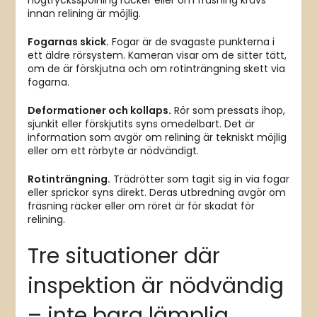
högtrycksspolning räcker eller om fräsning krävs
innan relining är möjlig.
Fogarnas skick.
Fogar är de svagaste punkterna i
ett äldre rörsystem. Kameran visar om de sitter tätt,
om de är förskjutna och om rotinträngning skett via
fogarna.
Deformationer och kollaps.
Rör som pressats ihop,
sjunkit eller förskjutits syns omedelbart. Det är
information som avgör om relining är tekniskt möjlig
eller om ett rörbyte är nödvändigt.
Rotinträngning.
Trädrötter som tagit sig in via fogar
eller sprickor syns direkt. Deras utbredning avgör om
fräsning räcker eller om röret är för skadat för
relining.
Tre situationer där
inspektion är nödvändig
– inte bara lämplig