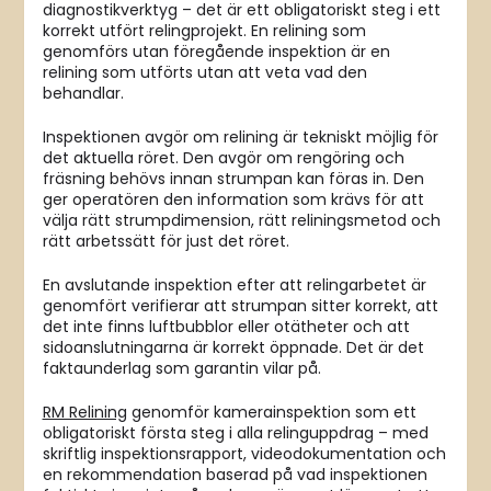
diagnostikverktyg – det är ett obligatoriskt steg i ett
korrekt utfört relingprojekt. En relining som
genomförs utan föregående inspektion är en
relining som utförts utan att veta vad den
behandlar.
Inspektionen avgör om relining är tekniskt möjlig för
det aktuella röret. Den avgör om rengöring och
fräsning behövs innan strumpan kan föras in. Den
ger operatören den information som krävs för att
välja rätt strumpdimension, rätt reliningsmetod och
rätt arbetssätt för just det röret.
En avslutande inspektion efter att relingarbetet är
genomfört verifierar att strumpan sitter korrekt, att
det inte finns luftbubblor eller otätheter och att
sidoanslutningarna är korrekt öppnade. Det är det
faktaunderlag som garantin vilar på.
RM Relining
genomför kamerainspektion som ett
obligatoriskt första steg i alla relinguppdrag – med
skriftlig inspektionsrapport, videodokumentation och
en rekommendation baserad på vad inspektionen