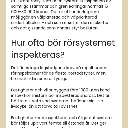
ett okänt rörsystem är en systemisk inspektion av
samtliga stammar och grenledningar normalt 15
000–30 000 kronor. Det är ett underlag som
möjliggör en välplanerad och välprioriterad
underhållsplan – och som ersätter den osäkerhet
och det gissande som annars styr besluten.
Hur ofta bör rörsystemet
inspekteras?
Det finns inga lagstadgade krav på regelbunden
rörinspektioner för de flesta bostadstyper, men
branschriktlinjerna är tydliga.
Fastigheter och villor byggda före 1980 utan känd
inspektionshistorik bör inspekteras snarast. Det är
bättre att veta vad systemet befinner sig i sin
livscykel än att förvalta i ovisshet.
Fastigheter med inspekterat och åtgärdat system
bör följas upp vart femte till åttonde år. Det ger