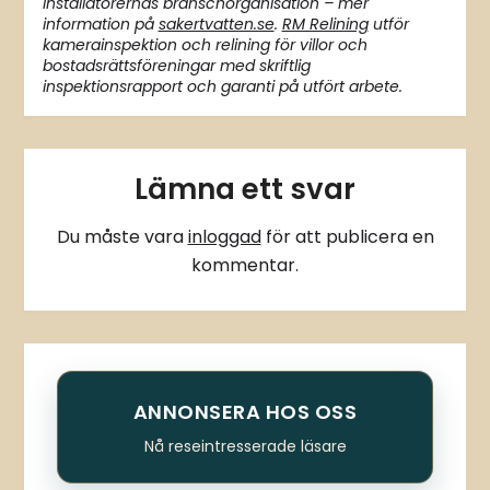
installatörernas branschorganisation – mer
information på
sakertvatten.se
.
RM Relining
utför
kamerainspektion och relining för villor och
bostadsrättsföreningar med skriftlig
inspektionsrapport och garanti på utfört arbete.
Lämna ett svar
Du måste vara
inloggad
för att publicera en
kommentar.
ANNONSERA HOS OSS
Nå reseintresserade läsare