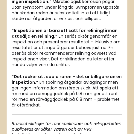
ingen inspektion.”
Mikrobiologisk korrosion pågår
utan symptom under lång tid. Symptomen uppstår
när skadan redan är substantiell, inte i ett tidigt
skede när åtgärden är enklast och billigast.
”Inspektionen är bara ett sätt för reliningfirman
att sälja en relining.”
En seriös aktör genomför en
inspektion och presenterar resultatet – inklusive om
resultatet är att inga åtgärder behövs just nu. En
oseriös aktör rekommenderar relining oavsett vad
inspektionen visar. Det är skillnaden du letar efter
när du väljer vem du anlitar.
”Det räcker att spola rören – det är billigare än en
inspektion.”
En spolning åtgärdar avlagringar men
ger ingen information om rörets skick. Att spola ett
rör med en rörväggtjocklek på 0,8 mm ger ett rent
rör med en rörväggtjocklek på 0,8 mm – problemet
är oförändrat.
Branschriktlinjer för rörinspektioner och relingarbeten
publiceras av Säker Vatten och av VVS-