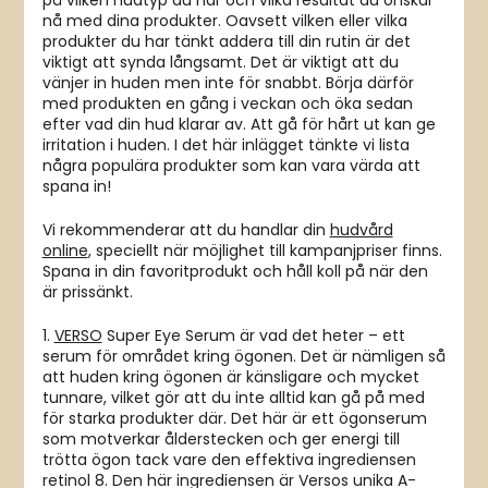
på vilken hudtyp du har och vilka resultat du önskar
nå med dina produkter. Oavsett vilken eller vilka
produkter du har tänkt addera till din rutin är det
viktigt att synda långsamt. Det är viktigt att du
vänjer in huden men inte för snabbt. Börja därför
med produkten en gång i veckan och öka sedan
efter vad din hud klarar av. Att gå för hårt ut kan ge
irritation i huden. I det här inlägget tänkte vi lista
några populära produkter som kan vara värda att
spana in!
Vi rekommenderar att du handlar din
hudvård
online
, speciellt när möjlighet till kampanjpriser finns.
Spana in din favoritprodukt och håll koll på när den
är prissänkt.
1.
VERSO
Super Eye Serum är vad det heter – ett
serum för området kring ögonen. Det är nämligen så
att huden kring ögonen är känsligare och mycket
tunnare, vilket gör att du inte alltid kan gå på med
för starka produkter där. Det här är ett ögonserum
som motverkar ålderstecken och ger energi till
trötta ögon tack vare den effektiva ingrediensen
retinol 8. Den här ingrediensen är Versos unika A-