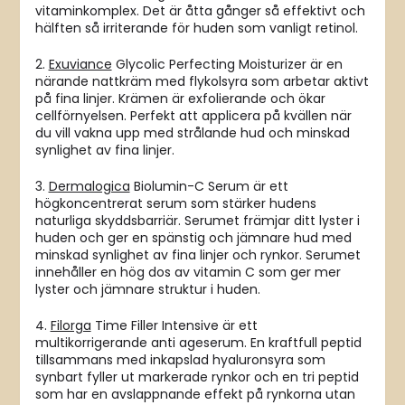
vitaminkomplex. Det är åtta gånger så effektivt och
hälften så irriterande för huden som vanligt retinol.
2.
Exuviance
Glycolic Perfecting Moisturizer är en
närande nattkräm med flykolsyra som arbetar aktivt
på fina linjer. Krämen är exfolierande och ökar
cellförnyelsen. Perfekt att applicera på kvällen när
du vill vakna upp med strålande hud och minskad
synlighet av fina linjer.
3.
Dermalogica
Biolumin-C Serum är ett
högkoncentrerat serum som stärker hudens
naturliga skyddsbarriär. Serumet främjar ditt lyster i
huden och ger en spänstig och jämnare hud med
minskad synlighet av fina linjer och rynkor. Serumet
innehåller en hög dos av vitamin C som ger mer
lyster och jämnare struktur i huden.
4.
Filorga
Time Filler Intensive är ett
multikorrigerande anti ageserum. En kraftfull peptid
tillsammans med inkapslad hyaluronsyra som
synbart fyller ut markerade rynkor och en tri peptid
som har en avslappnande effekt på rynkorna utan