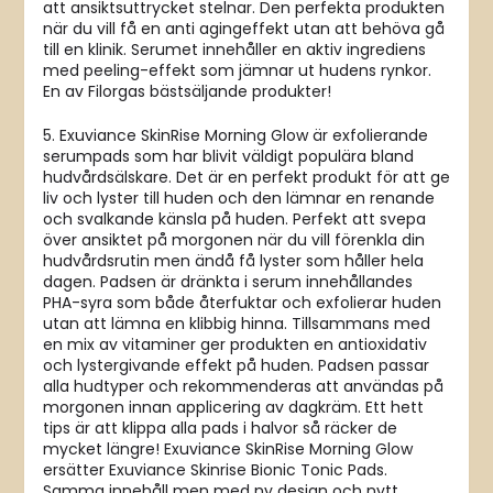
att ansiktsuttrycket stelnar. Den perfekta produkten
när du vill få en anti agingeffekt utan att behöva gå
till en klinik. Serumet innehåller en aktiv ingrediens
med peeling-effekt som jämnar ut hudens rynkor.
En av Filorgas bästsäljande produkter!
5. Exuviance SkinRise Morning Glow är exfolierande
serumpads som har blivit väldigt populära bland
hudvårdsälskare. Det är en perfekt produkt för att ge
liv och lyster till huden och den lämnar en renande
och svalkande känsla på huden. Perfekt att svepa
över ansiktet på morgonen när du vill förenkla din
hudvårdsrutin men ändå få lyster som håller hela
dagen. Padsen är dränkta i serum innehållandes
PHA-syra som både återfuktar och exfolierar huden
utan att lämna en klibbig hinna. Tillsammans med
en mix av vitaminer ger produkten en antioxidativ
och lystergivande effekt på huden. Padsen passar
alla hudtyper och rekommenderas att användas på
morgonen innan applicering av dagkräm. Ett hett
tips är att klippa alla pads i halvor så räcker de
mycket längre! Exuviance SkinRise Morning Glow
ersätter Exuviance Skinrise Bionic Tonic Pads.
Samma innehåll men med ny design och nytt